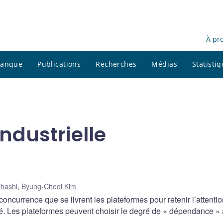
À pr
 banque
Publications
Recherches
Médias
Statisti
industrielle
ihashi
,
Byung-Cheol Kim
concurrence que se livrent les plateformes pour retenir l’attenti
é. Les plateformes peuvent choisir le degré de « dépendance » 