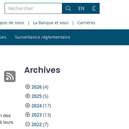
Rechercher
EN
Rechercher
Changez
dans
de
opos de nous
La Banque et vous
Carrières
le
thème
site
Rechercher
ques
Surveillance réglementaire
dans
le
site
Archives
2026
(4)
2025
(5)
2024
(17)
2023
(13)
on des
à leurs
2022
(7)