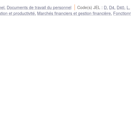
nel
,
Documents de travail du personnel
Code(s) JEL
:
D
,
D4
,
D40
,
L
ion et productivité
,
Marchés financiers et gestion financière
,
Fonction