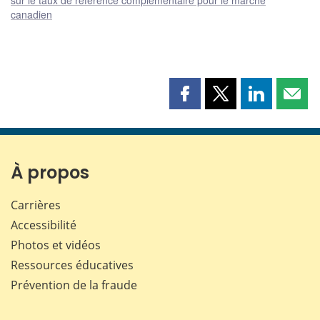
canadien
Partager
Partager
Partager
Part
cette
cette
cette
cette
page
page
page
page
sur
sur
sur
par
Facebook
X
LinkedIn
courr
À propos
Carrières
Accessibilité
Photos et vidéos
Ressources éducatives
Prévention de la fraude