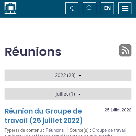
Accueil
Basculer
Togg
EN
Changez
la
navi
recherche
de
thème
Réunions
2022 (28)
juillet (1)
Réunion du Groupe de
25 juillet 2022
travail (25 juillet 2022)
Type(s) de contenu
:
Réunions
Source(s)
:
Groupe de travail
sur le taux de référence complémentaire pour le marché