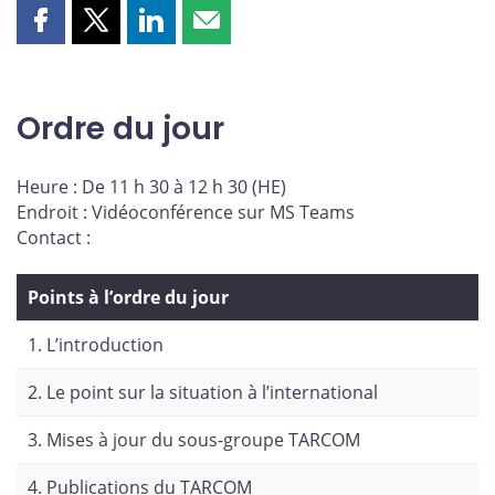
Partager
Partager
Partager
Partager
cette
cette
cette
cette
page
page
page
page
sur
sur
sur
par
Ordre du jour
Facebook
X
LinkedIn
courriel
Heure : De 11 h 30 à 12 h 30 (HE)
Endroit : Vidéoconférence sur MS Teams
Contact :
Points à l’ordre du jour
1. L’introduction
2. Le point sur la situation à l’international
3. Mises à jour du sous-groupe TARCOM
4. Publications du TARCOM