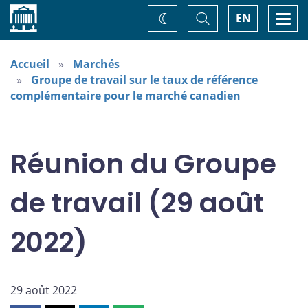
Accueil
Basculer
Togg
EN
Changez
la
navi
recherche
de
thème
Accueil
Marchés
Groupe de travail sur le taux de référence
complémentaire pour le marché canadien
Réunion du Groupe
de travail (29 août
2022)
29 août 2022