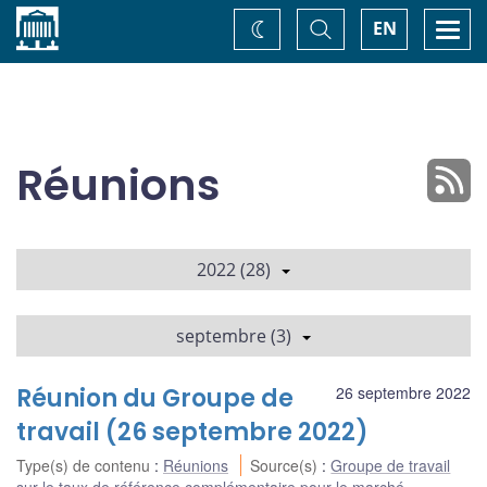
Accueil
Basculer
Togg
EN
Changez
la
navi
recherche
de
thème
Réunions
2022 (28)
septembre (3)
Réunion du Groupe de
26 septembre 2022
travail (26 septembre 2022)
Type(s) de contenu
:
Réunions
Source(s)
:
Groupe de travail
sur le taux de référence complémentaire pour le marché