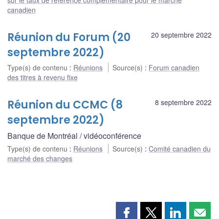
canadien
Réunion du Forum (20
20 septembre 2022
septembre 2022)
Type(s) de contenu
:
Réunions
Source(s)
:
Forum canadien
des titres à revenu fixe
Réunion du CCMC (8
8 septembre 2022
septembre 2022)
Banque de Montréal / vidéoconférence
Type(s) de contenu
:
Réunions
Source(s)
:
Comité canadien du
marché des changes
Partager
Partager
Partager
Part