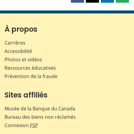
cette
cette
cette
cette
page
page
page
page
sur
sur
sur
par
Facebook
X
LinkedIn
courr
À propos
Carrières
Accessibilité
Photos et vidéos
Ressources éducatives
Prévention de la fraude
Sites affiliés
Musée de la Banque du Canada
Bureau des biens non réclamés
Connexion
FSP