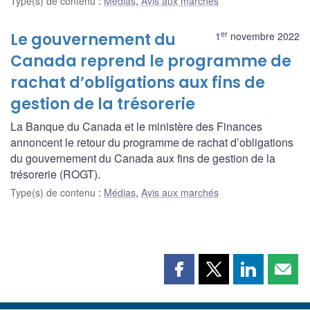
Type(s) de contenu
:
Médias
,
Avis aux marchés
er
Le gouvernement du
1
novembre 2022
Canada reprend le programme de
rachat d’obligations aux fins de
gestion de la trésorerie
La Banque du Canada et le ministère des Finances
annoncent le retour du programme de rachat d’obligations
du gouvernement du Canada aux fins de gestion de la
trésorerie (ROGT).
Type(s) de contenu
:
Médias
,
Avis aux marchés
Partager
Partager
Partager
Part
cette
cette
cette
cette
page
page
page
page