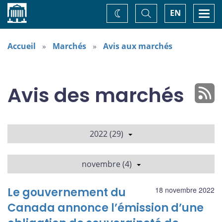
Accueil
Basculer
Togg
EN
Changez
la
navi
recherche
de
thème
Accueil
Marchés
Avis aux marchés
Avis des marchés
2022 (29)
novembre (4)
Le gouvernement du
18 novembre 2022
Canada annonce l’émission d’une