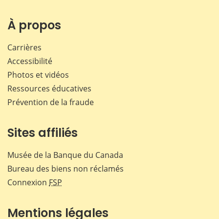
sur
sur
sur
par
Facebook
X
LinkedIn
courr
À propos
Carrières
Accessibilité
Photos et vidéos
Ressources éducatives
Prévention de la fraude
Sites affiliés
Musée de la Banque du Canada
Bureau des biens non réclamés
Connexion
FSP
Mentions légales