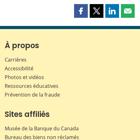
Partager
Partager
Partager
Part
cette
cette
cette
cette
page
page
page
page
sur
sur
sur
par
Facebook
X
LinkedIn
courr
À propos
Carrières
Accessibilité
Photos et vidéos
Ressources éducatives
Prévention de la fraude
Sites affiliés
Musée de la Banque du Canada
Bureau des biens non réclamés