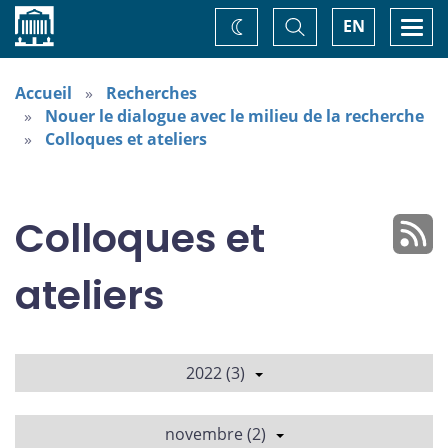
Accueil
Basculer
Togg
EN
Changez
la
navi
recherche
de
thème
Accueil
Recherches
Nouer le dialogue avec le milieu de la recherche
Colloques et ateliers
Colloques et
ateliers
2022 (3)
novembre (2)