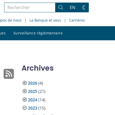
Rechercher
EN
Rechercher
Changez
dans
de
opos de nous
La Banque et vous
Carrières
le
thème
site
Rechercher
ques
Surveillance réglementaire
dans
le
site
Archives
2026
(4)
2025
(21)
2024
(14)
2023
(15)