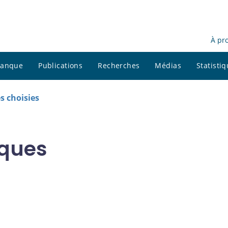
À pr
 banque
Publications
Recherches
Médias
Statisti
s choisies
iques