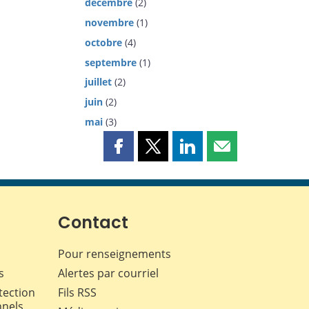
décembre
(2)
novembre
(1)
octobre
(4)
septembre
(1)
juillet
(2)
juin
(2)
mai
(3)
Partager
Partager
Partager
Partager
cette
cette
cette
cette
page
page
page
page
sur
sur
sur
par
Facebook
X
LinkedIn
courriel
Contact
Pour renseignements
s
Alertes par courriel
tection
Fils RSS
nnels