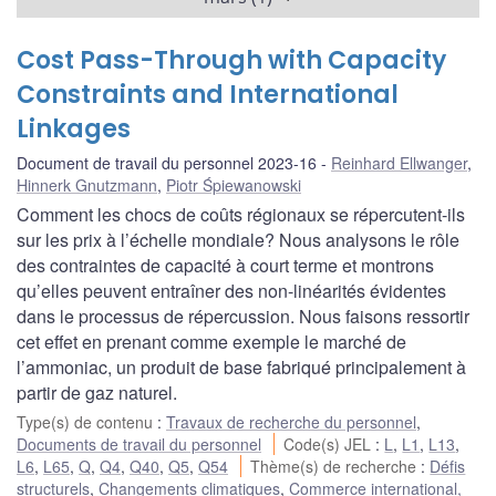
Cost Pass-Through with Capacity
Constraints and International
Linkages
Document de travail du personnel 2023-16
Reinhard Ellwanger
,
Hinnerk Gnutzmann
,
Piotr Śpiewanowski
Comment les chocs de coûts régionaux se répercutent-ils
sur les prix à l’échelle mondiale? Nous analysons le rôle
des contraintes de capacité à court terme et montrons
qu’elles peuvent entraîner des non-linéarités évidentes
dans le processus de répercussion. Nous faisons ressortir
cet effet en prenant comme exemple le marché de
l’ammoniac, un produit de base fabriqué principalement à
partir de gaz naturel.
Type(s) de contenu
:
Travaux de recherche du personnel
,
Documents de travail du personnel
Code(s) JEL
:
L
,
L1
,
L13
,
L6
,
L65
,
Q
,
Q4
,
Q40
,
Q5
,
Q54
Thème(s) de recherche
:
Défis
structurels
,
Changements climatiques
,
Commerce international,