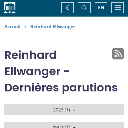
Accueil
Basculer
Togg
EN
Changez
la
navi
recherche
de
thème
Accueil
Reinhard Ellwanger
Reinhard
Ellwanger -
Dernières parutions
2023 (1)
mars (1)