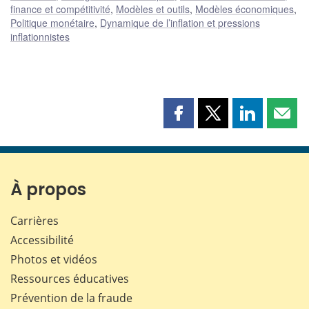
finance et compétitivité
,
Modèles et outils
,
Modèles économiques
,
Politique monétaire
,
Dynamique de l’inflation et pressions
inflationnistes
Partager
Partager
Partager
Part
cette
cette
cette
cette
page
page
page
page
sur
sur
sur
par
Facebook
X
LinkedIn
courr
À propos
Carrières
Accessibilité
Photos et vidéos
Ressources éducatives
Prévention de la fraude