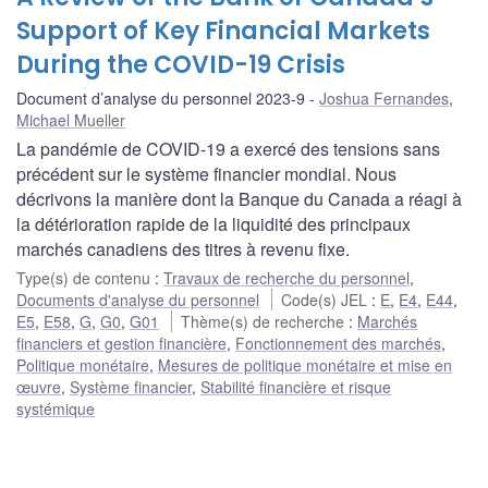
Support of Key Financial Markets
During the COVID-19 Crisis
Document d’analyse du personnel 2023-9
Joshua Fernandes
,
Michael Mueller
La pandémie de COVID-19 a exercé des tensions sans
précédent sur le système financier mondial. Nous
décrivons la manière dont la Banque du Canada a réagi à
la détérioration rapide de la liquidité des principaux
marchés canadiens des titres à revenu fixe.
Type(s) de contenu
:
Travaux de recherche du personnel
,
Documents d'analyse du personnel
Code(s) JEL
:
E
,
E4
,
E44
,
E5
,
E58
,
G
,
G0
,
G01
Thème(s) de recherche
:
Marchés
financiers et gestion financière
,
Fonctionnement des marchés
,
Politique monétaire
,
Mesures de politique monétaire et mise en
œuvre
,
Système financier
,
Stabilité financière et risque
systémique