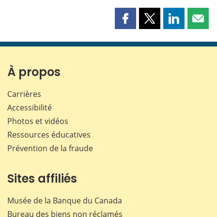
Partager
Partager
Partager
Part
cette
cette
cette
cette
page
page
page
page
sur
sur
sur
par
Facebook
X
LinkedIn
courr
À propos
Carrières
Accessibilité
Photos et vidéos
Ressources éducatives
Prévention de la fraude
Sites affiliés
Musée de la Banque du Canada
Bureau des biens non réclamés