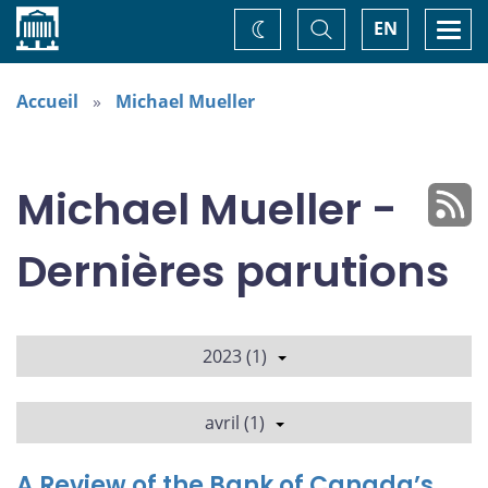
Accueil
Basculer
Togg
EN
Changez
la
navi
recherche
de
thème
Accueil
Michael Mueller
Michael Mueller -
Dernières parutions
2023 (1)
avril (1)
A Review of the Bank of Canada’s