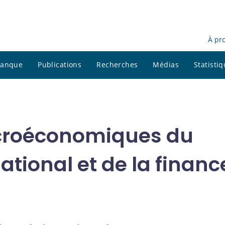
À pr
 banque
Publications
Recherches
Médias
Statisti
croéconomiques du
tional et de la financ