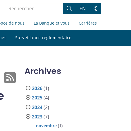
Rechercher
EN
Rechercher
Changez
dans
de
opos de nous
La Banque et vous
Carrières
le
thème
site
Rechercher
ques
Surveillance réglementaire
dans
le
site
Archives
2026
(1)
e
2025
(4)
2024
(2)
2023
(7)
novembre
(1)