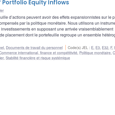
Portfolio Equity Inflows
der
ille d’actions peuvent avoir des effets expansionnistes sur le p
as compensés par la politique monétaire. Nous utilisons un instrum
ces investissements en supposant une arrivée vraisemblablement
e placement dont le portefeuille regroupe un ensemble hétér
nel
,
Documents de travail du personnel
Code(s) JEL
:
E
,
E3
,
E32
,
F
,
Commerce international, finance et compétitivité
,
Politique monétaire
,
C
ier
,
Stabilité financière et risque systémique