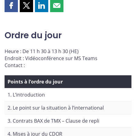
Partager
Partager
Partager
Partager
cette
cette
cette
cette
page
page
page
page
sur
sur
sur
par
Ordre du jour
Facebook
X
LinkedIn
courriel
Heure : De 11 h 30 à 13 h 30 (HE)
Endroit : Vidéoconférence sur MS Teams
Contact :
Points à l’ordre du jour
1. L’introduction
2. Le point sur la situation à l’international
3. Contrats BAX de TMX – Clause de repli
4. Mises à jour du CDOR