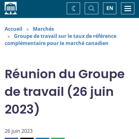
Accueil
Basculer
Togg
EN
Changez
la
navi
recherche
de
thème
Accueil
Marchés
Groupe de travail sur le taux de référence
complémentaire pour le marché canadien
Réunion du Groupe
de travail (26 juin
2023)
26 juin 2023