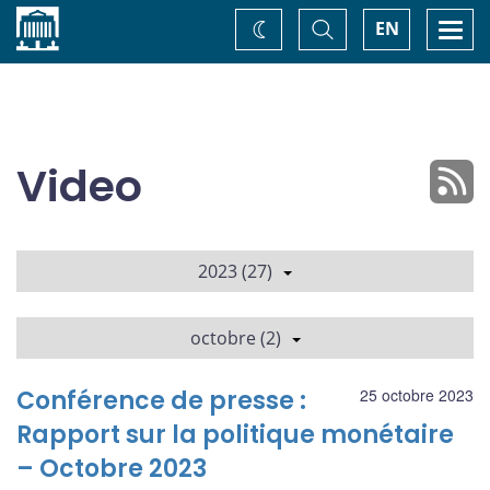
Accueil
Basculer
Togg
EN
Changez
la
navi
recherche
de
thème
Video
2023 (27)
octobre (2)
Conférence de presse :
25 octobre 2023
Rapport sur la politique monétaire
– Octobre 2023