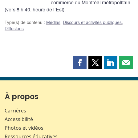
commerce du Montréal métropolitain.
(vers 8 h 40, heure de l’Est).
Type(s) de contenu
:
Médias
,
Discours et activités publiques
,
Diffusions
Partager
Partager
Partager
Part
cette
cette
cette
cette
page
page
page
page
sur
sur
sur
par
Facebook
X
LinkedIn
courr
À propos
Carrières
Accessibilité
Photos et vidéos
Ressources éducatives