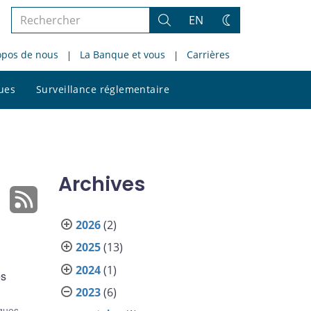
Rechercher
EN
Rechercher
Changez
dans
de
opos de nous
La Banque et vous
Carrières
le
thème
site
Rechercher
ques
Surveillance réglementaire
dans
le
site
Archives
2026
(2)
2025
(13)
2024
(1)
es
2023
(6)
ques
,