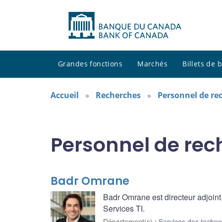
Grandes fonctions
Marchés
Billets de
Accueil
Recherches
Personnel de re
Personnel de rec
Badr Omrane
Badr Omrane est directeur adjoint
Services TI.
Département(s)
:
Services des technol