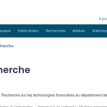
À pr
 banque
Publications
Recherches
Médias
Statisti
cherche
herche
, Recherche sur les technologies financières au département d
ogies de l’information
Domaine(s) de recherche
:
Modèles économi