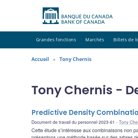
Grandes fonctions
Marchés
Billets de
Accueil
Tony Chernis
Tony Chernis - D
Predictive Density Combinati
Document de travail du personnel 2023-61
Tony Che
Cette étude s’intéresse aux combinaisons non pa
présentons une méthode basée sur des arbres de