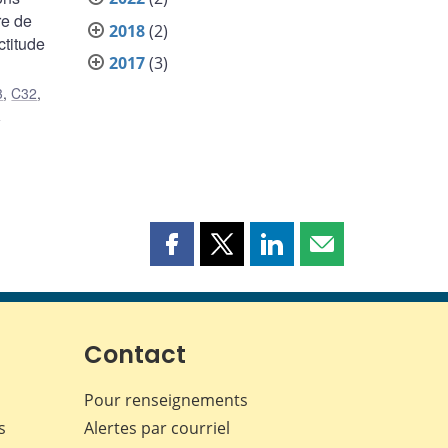
re de
2018
(2)
ctitude
2017
(3)
3
,
C32
,
e
Partager
Partager
Partager
Partager
cette
cette
cette
cette
page
page
page
page
sur
sur
sur
par
Facebook
X
LinkedIn
courriel
Contact
Pour renseignements
s
Alertes par courriel