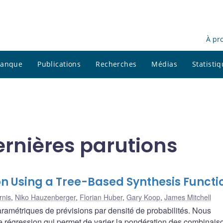
À pr
 banque
Publications
Recherches
Médias
Statisti
ernières parutions
on Using a Tree-Based Synthesis Functi
rnis
,
Niko Hauzenberger
,
Florian Huber
,
Gary Koop
,
James Mitchell
ramétriques de prévisions par densité de probabilités. Nous
 régression qui permet de varier la pondération des combinais