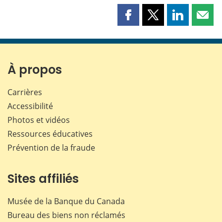
Partager
Partager
Partager
Part
cette
cette
cette
cette
page
page
page
page
sur
sur
sur
par
Facebook
X
LinkedIn
courr
À propos
Carrières
Accessibilité
Photos et vidéos
Ressources éducatives
Prévention de la fraude
Sites affiliés
Musée de la Banque du Canada
Bureau des biens non réclamés