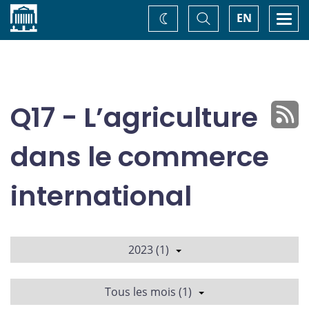
Accueil
Basculer
Togg
EN
Changez
la
navi
recherche
de
thème
Q17 - L’agriculture
dans le commerce
international
2023 (1)
Tous les mois (1)