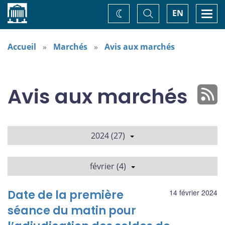
Accueil
Basculer
Togg
EN
Changez
la
navi
recherche
de
thème
Accueil
Marchés
Avis aux marchés
Avis aux marchés
2024 (27)
février (4)
Date de la première
14 février 2024
séance du matin pour