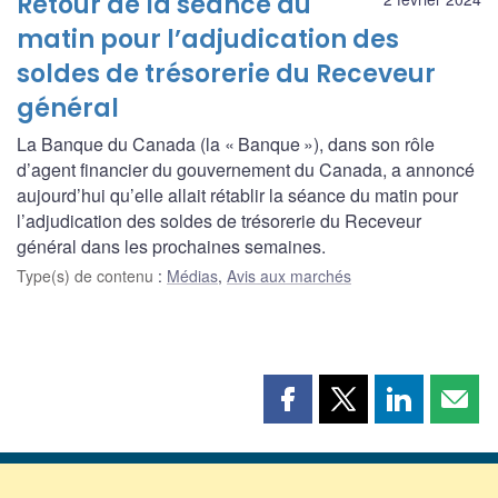
Retour de la séance du
matin pour l’adjudication des
soldes de trésorerie du Receveur
général
La Banque du Canada (la « Banque »), dans son rôle
d’agent financier du gouvernement du Canada, a annoncé
aujourd’hui qu’elle allait rétablir la séance du matin pour
l’adjudication des soldes de trésorerie du Receveur
général dans les prochaines semaines.
Type(s) de contenu
:
Médias
,
Avis aux marchés
Partager
Partager
Partager
Part
cette
cette
cette
cette
page
page
page
page
sur
sur
sur
par