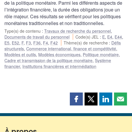
de la politique monétaire. Parmi les différents aspects de
l’intégration financière, la durée des obligations joue un
rôle majeur. Ces résultats se vérifient pour les politiques
monétaires traditionnelles et non traditionnelles.
Type(s) de contenu
:
Travaux de recherche du personnel
,
Documents de travail du personnel
Code(s) JEL
:
E
,
E4
,
E44
,
E5
,
E52
,
F
,
F3
,
F36
,
F4
,
F42
Thème(s) de recherche
:
Défis
structurels
,
Commerce international, finance et compétitivité
,
Modèles et outils
,
Modèles économiques
,
Politique monétaire
,
Cadre et transmission de la politique monétaire
,
Système
financier
,
Institutions financières et intermédiation
Partager
Partager
Partager
Part
cette
cette
cette
cette
page
page
page
page
sur
sur
sur
par
Facebook
X
LinkedIn
courr
À propos