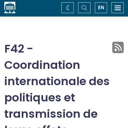
Accueil
Basculer
Togg
EN
Changez
la
navi
recherche
de
thème
F42 -
Coordination
internationale des
politiques et
transmission de