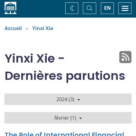
Accueil
Basculer
Togg
EN
Changez
la
navi
recherche
de
thème
Accueil
Yinxi Xie
Yinxi Xie -
Dernières parutions
2024 (3)
février (1)
The Role of International Financial