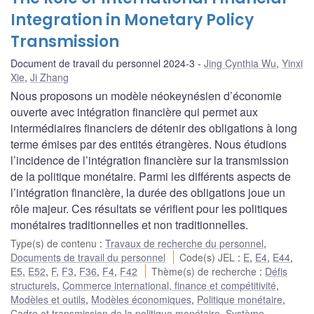
Integration in Monetary Policy
Transmission
Document de travail du personnel 2024-3
Jing Cynthia Wu
,
Yinxi
Xie
,
Ji Zhang
Nous proposons un modèle néokeynésien d’économie
ouverte avec intégration financière qui permet aux
intermédiaires financiers de détenir des obligations à long
terme émises par des entités étrangères. Nous étudions
l’incidence de l’intégration financière sur la transmission
de la politique monétaire. Parmi les différents aspects de
l’intégration financière, la durée des obligations joue un
rôle majeur. Ces résultats se vérifient pour les politiques
monétaires traditionnelles et non traditionnelles.
Type(s) de contenu
:
Travaux de recherche du personnel
,
Documents de travail du personnel
Code(s) JEL
:
E
,
E4
,
E44
,
E5
,
E52
,
F
,
F3
,
F36
,
F4
,
F42
Thème(s) de recherche
:
Défis
structurels
,
Commerce international, finance et compétitivité
,
Modèles et outils
,
Modèles économiques
,
Politique monétaire
,
Cadre et transmission de la politique monétaire
,
Système