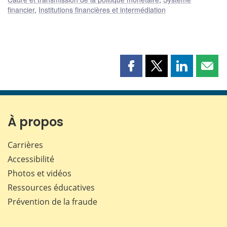
financier
,
Institutions financières et intermédiation
Partager
Partager
Partager
Part
cette
cette
cette
cette
page
page
page
page
sur
sur
sur
par
Facebook
X
LinkedIn
courr
À propos
Carrières
Accessibilité
Photos et vidéos
Ressources éducatives
Prévention de la fraude