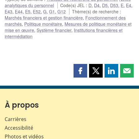
analytiques du personnel
Code(s) JEL
:
D
,
D4
,
D5
,
D53
,
E
,
E4
,
E43
,
E44
,
E5
,
E52
,
G
,
G1
,
G12
Thème(s) de recherche
:
Marchés financiers et gestion financière
,
Fonctionnement des
marchés
,
Politique monétaire
,
Mesures de politique monétaire et
mise en œuvre
,
Système financier
,
Institutions financières et
intermédiation
Partager
Partager
Partager
Part
cette
cette
cette
cette
page
page
page
page
sur
sur
sur
par
Facebook
X
LinkedIn
courr
À propos
Carrières
Accessibilité
Photos et vidéos