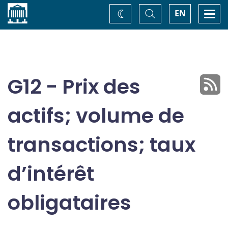
Accueil
Basculer
Togg
EN
Changez
la
navi
recherche
de
thème
G12 - Prix des
actifs; volume de
transactions; taux
d’intérêt
obligataires