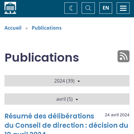
Accueil
Basculer
Togg
EN
Changez
la
navi
recherche
de
thème
Accueil
Publications
Publications
2024 (39)
avril (5)
Résumé des délibérations
24 avril 2024
du Conseil de direction : décision du