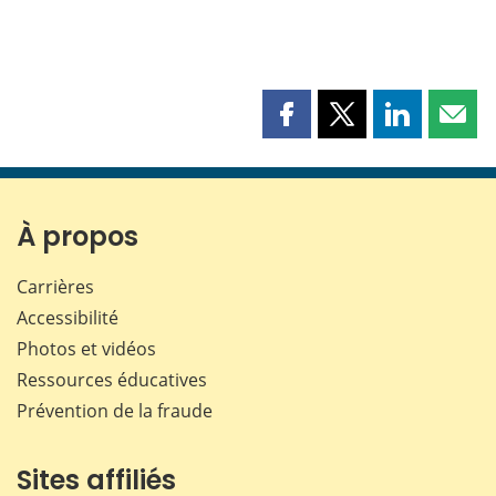
Partager
Partager
Partager
Part
cette
cette
cette
cette
page
page
page
page
sur
sur
sur
par
Facebook
X
LinkedIn
courr
À propos
Carrières
Accessibilité
Photos et vidéos
Ressources éducatives
Prévention de la fraude
Sites affiliés