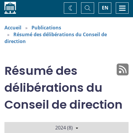
Accueil
Basculer
Togg
EN
Changez
la
navi
recherche
de
thème
Accueil
Publications
Résumé des délibérations du Conseil de
direction
Résumé des
délibérations du
Conseil de direction
2024 (8)