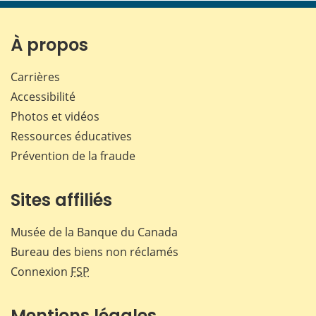
page
page
page
page
sur
sur
sur
par
Facebook
X
LinkedIn
courr
À propos
Carrières
Accessibilité
Photos et vidéos
Ressources éducatives
Prévention de la fraude
Sites affiliés
Musée de la Banque du Canada
Bureau des biens non réclamés
Connexion
FSP
Mentions légales