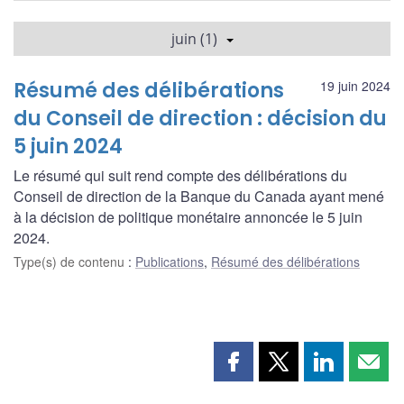
juin (1)
Résumé des délibérations
19 juin 2024
du Conseil de direction : décision du
5 juin 2024
Le résumé qui suit rend compte des délibérations du
Conseil de direction de la Banque du Canada ayant mené
à la décision de politique monétaire annoncée le 5 juin
2024.
Type(s) de contenu
:
Publications
,
Résumé des délibérations
Partager
Partager
Partager
Part
cette
cette
cette
cette