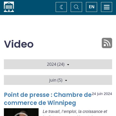
Accueil
Basculer
Togg
EN
Changez
la
navi
recherche
de
thème
Video
2024 (24)
juin (5)
Point de presse : Chambre de
24 juin 2024
commerce de Winnipeg
Le travail, l’emploi, la croissance et