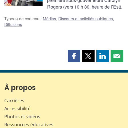
première sous-gouverneure Carolyn
Rogers (vers 10 h 30, heure de l’Est).
Type(s) de contenu
:
Médias
,
Discours et activités publiques
,
Diffusions
Partager
Partager
Partager
Part
cette
cette
cette
cette
page
page
page
page
sur
sur
sur
par
Facebook
X
LinkedIn
courr
À propos
Carrières
Accessibilité
Photos et vidéos
Ressources éducatives