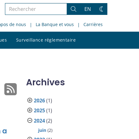
Rechercher
EN
Rechercher
Changez
dans
de
opos de nous
La Banque et vous
Carrières
le
thème
site
Rechercher
ques
Surveillance réglementaire
dans
le
site
Archives
2026
(1)
2025
(1)
2024
(2)
 a
juin
(2)