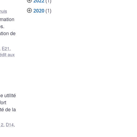
2022
(1)
2020
(1)
huis
mmation
s.
ation de
,
E21
,
édit aux
 utilité
ort
té de la
12
,
D14
,