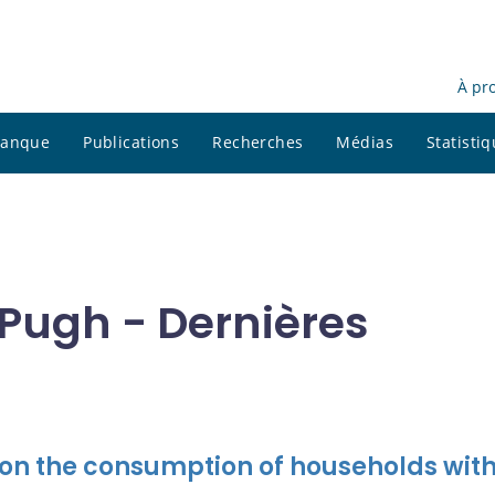
À pr
 banque
Publications
Recherches
Médias
Statisti
Pugh - Dernières
s on the consumption of households with