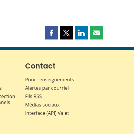
Partager
Partager
Partager
Partager
cette
cette
cette
cette
page
page
page
page
sur
sur
sur
par
Facebook
X
LinkedIn
courriel
Contact
Pour renseignements
s
Alertes par courriel
tection
Fils RSS
nnels
Médias sociaux
Interface (API) Valet