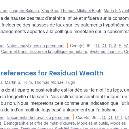
uras
,
Joaquín Saldain
,
Xing Guo
,
Thomas Michael Pugh
,
Maria teNyen
 de hausse des taux d’intérêt a influé et influera sur la conso
’incidence des hausses de taux sur les paiements hypothécaire
 changements apportés à la politique monétaire sur la consomm
nel
,
Notes analytiques du personnel
Code(s) JEL
:
D
,
D1
,
D13
,
E
,
E2
,
Cadre et transmission de la politique monétaire
,
Système financier
,
Cr
Preferences for Residual Wealth
la
,
Martin B. Holm
,
Thomas Michael Pugh
nt l’épargne post-retraite est fondée sur le motif du legs, une
 la longévité et la santé. Nos estimations semblent indiquer un f
ou non. Nous interprétons cela comme une indication que l’utili
au-delà d’un motif du legs basé uniquement sur l’altruisme.
nel
,
Documents de travail du personnel
Code(s) JEL
:
D
,
D1
,
D11
,
D
s
,
Démographie et offre de main-d’œuvre
,
Modèles et outils
,
Modèles
prévisions
,
Système financier
,
Stabilité financière et risque systémique