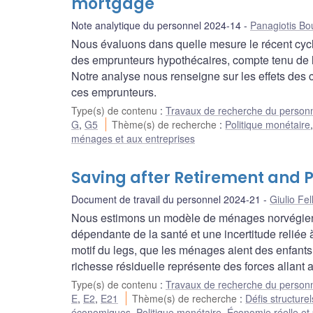
mortgage
Note analytique du personnel 2024-14
Panagiotis Bo
Nous évaluons dans quelle mesure le récent cycle
des emprunteurs hypothécaires, compte tenu de l
Notre analyse nous renseigne sur les effets des
ces emprunteurs.
Type(s) de contenu
:
Travaux de recherche du person
G
,
G5
Thème(s) de recherche
:
Politique monétaire
ménages et aux entreprises
Saving after Retirement and 
Document de travail du personnel 2024-21
Giulio Fel
Nous estimons un modèle de ménages norvégiens do
dépendante de la santé et une incertitude reliée à
motif du legs, que les ménages aient des enfants 
richesse résiduelle représente des forces allant 
Type(s) de contenu
:
Travaux de recherche du person
E
,
E2
,
E21
Thème(s) de recherche
:
Défis structurel
économiques
,
Politique monétaire
,
Économie réelle et 