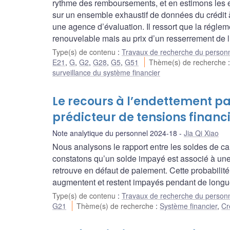
rythme des remboursements, et en estimons les e
sur un ensemble exhaustif de données du crédit 
une agence d’évaluation. Il ressort que la régleme
renouvelable mais au prix d’un resserrement de l
Type(s) de contenu
:
Travaux de recherche du person
E21
,
G
,
G2
,
G28
,
G5
,
G51
Thème(s) de recherche
surveillance du système financier
Le recours à l’endettement 
prédicteur de tensions financ
Note analytique du personnel 2024-18
Jia Qi Xiao
Nous analysons le rapport entre les soldes de car
constatons qu’un solde impayé est associé à une p
retrouve en défaut de paiement. Cette probabilité
augmentent et restent impayés pendant de longu
Type(s) de contenu
:
Travaux de recherche du person
G21
Thème(s) de recherche
:
Système financier
,
Cr