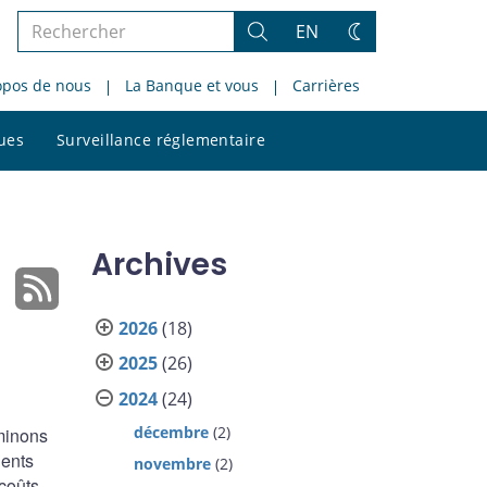
Rechercher
EN
Rechercher
Changez
dans
de
opos de nous
La Banque et vous
Carrières
le
thème
site
Rechercher
ques
Surveillance réglementaire
dans
le
site
Archives
2026
(18)
2025
(26)
2024
(24)
décembre
(2)
minons
ients
novembre
(2)
 coûts