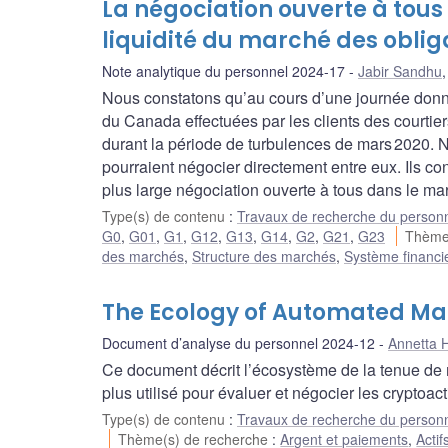
La négociation ouverte à tous 
liquidité du marché des obl
Note analytique du personnel 2024-17
Jabir Sandhu
Nous constatons qu’au cours d’une journée donné
du Canada effectuées par les clients des courtie
durant la période de turbulences de mars 2020. No
pourraient négocier directement entre eux. Ils c
plus large négociation ouverte à tous dans le 
Type(s) de contenu
:
Travaux de recherche du person
G0
,
G01
,
G1
,
G12
,
G13
,
G14
,
G2
,
G21
,
G23
Thème
des marchés
,
Structure des marchés
,
Système financi
The Ecology of Automated Ma
Document d’analyse du personnel 2024-12
Annetta 
Ce document décrit l’écosystème de la tenue de 
plus utilisé pour évaluer et négocier les cryptoac
Type(s) de contenu
:
Travaux de recherche du person
Thème(s) de recherche
:
Argent et paiements
,
Acti