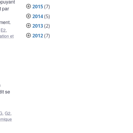
ppuyant
2015
(7)
t par
2014
(5)
ement.
2013
(2)
,
E2
,
2012
(7)
tion et
s
it se
G
,
G2
,
témique