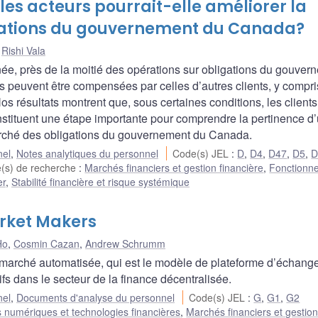
les acteurs pourrait-elle améliorer la
igations du gouvernement du Canada?
,
Rishi Vala
e, près de la moitié des opérations sur obligations du gouver
rs peuvent être compensées par celles d’autres clients, y compri
s résultats montrent que, sous certaines conditions, les clients
onstituent une étape importante pour comprendre la pertinence d
marché des obligations du gouvernement du Canada.
nel
,
Notes analytiques du personnel
Code(s) JEL
:
D
,
D4
,
D47
,
D5
,
D
(s) de recherche
:
Marchés financiers et gestion financière
,
Fonctionn
er
,
Stabilité financière et risque systémique
rket Makers
Ho
,
Cosmin Cazan
,
Andrew Schrumm
marché automatisée, qui est le modèle de plateforme d’échange
tifs dans le secteur de la finance décentralisée.
nel
,
Documents d'analyse du personnel
Code(s) JEL
:
G
,
G1
,
G2
fs numériques et technologies financières
,
Marchés financiers et gestio