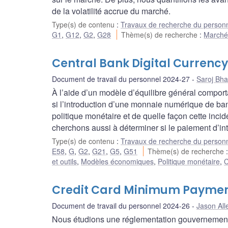
de la volatilité accrue du marché.
Type(s) de contenu
:
Travaux de recherche du person
G1
,
G12
,
G2
,
G28
Thème(s) de recherche
:
Marchés
Central Bank Digital Currenc
Document de travail du personnel 2024-27
Saroj Bha
À l’aide d’un modèle d’équilibre général comporta
si l’introduction d’une monnaie numérique de ba
politique monétaire et de quelle façon cette in
cherchons aussi à déterminer si le paiement d’inté
Type(s) de contenu
:
Travaux de recherche du person
E58
,
G
,
G2
,
G21
,
G5
,
G51
Thème(s) de recherche
et outils
,
Modèles économiques
,
Politique monétaire
,
C
Credit Card Minimum Payment
Document de travail du personnel 2024-26
Jason All
Nous étudions une réglementation gouvernementale