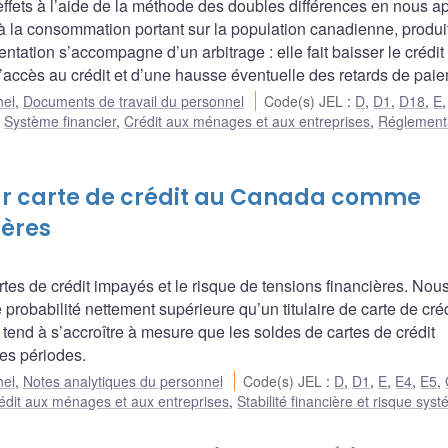
ffets à l’aide de la méthode des doubles différences en nous a
à la consommation portant sur la population canadienne, produi
ntation s’accompagne d’un arbitrage : elle fait baisser le crédit
’accès au crédit et d’une hausse éventuelle des retards de pai
nel
,
Documents de travail du personnel
Code(s) JEL
:
D
,
D1
,
D18
,
E
:
Système financier
,
Crédit aux ménages et aux entreprises
,
Réglementa
par carte de crédit au Canada comme
ières
tes de crédit impayés et le risque de tensions financières. Nou
robabilité nettement supérieure qu’un titulaire de carte de créd
 tend à s’accroître à mesure que les soldes de cartes de crédit
es périodes.
nel
,
Notes analytiques du personnel
Code(s) JEL
:
D
,
D1
,
E
,
E4
,
E5
,
édit aux ménages et aux entreprises
,
Stabilité financière et risque sys