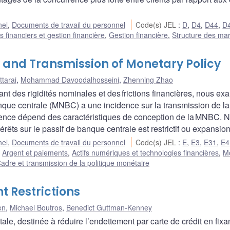
nel
,
Documents de travail du personnel
Code(s) JEL
:
D
,
D4
,
D44
,
D
 financiers et gestion financière
,
Gestion financière
,
Structure des ma
y and Transmission of Monetary Policy
ttarai
,
Mohammad Davoodalhosseini
,
Zhenning Zhao
nt des rigidités nominales et des frictions financières, nous e
nque centrale (MNBC) a une incidence sur la transmission de la
cidence dépend des caractéristiques de conception de la MNBC. 
rêts sur le passif de banque centrale est restrictif ou expansion
nel
,
Documents de travail du personnel
Code(s) JEL
:
E
,
E3
,
E31
,
E4
:
Argent et paiements
,
Actifs numériques et technologies financières
,
M
adre et transmission de la politique monétaire
 Restrictions
en
,
Michael Boutros
,
Benedict Guttman-Kenney
, destinée à réduire l’endettement par carte de crédit en fixan