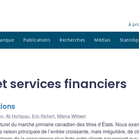
À pr
 banque
Publications
Recherches
Médias
Statisti
et services financiers
tions
en
,
Ali Hortaçsu
,
Eric Richert
,
Milena Wittwer
urel du marché primaire canadien des titres d’États. Nous exa
 raison principale de l’entrée croissante, mais irrégulière, de cl
tages de la concurrence plus forte entre clients par rapport aux