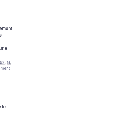
nement
s
’une
53
,
G
,
ement
 le
n