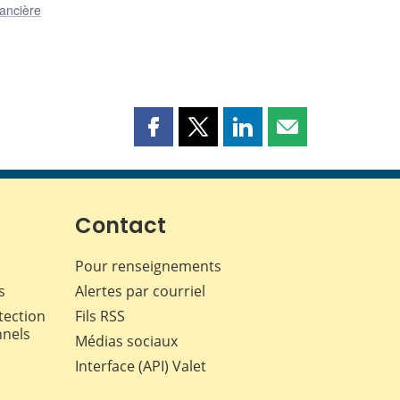
nancière
Partager
Partager
Partager
Partager
cette
cette
cette
cette
page
page
page
page
sur
sur
sur
par
Facebook
X
LinkedIn
courriel
Contact
Pour renseignements
s
Alertes par courriel
tection
Fils RSS
nnels
Médias sociaux
Interface (API) Valet