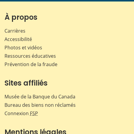
page
page
page
page
sur
sur
sur
par
Facebook
X
LinkedIn
courr
À propos
Carrières
Accessibilité
Photos et vidéos
Ressources éducatives
Prévention de la fraude
Sites affiliés
Musée de la Banque du Canada
Bureau des biens non réclamés
Connexion
FSP
Mentions légales