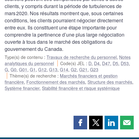
clients, y compris durant la période de turbulences de
mars 2020. Nos résultats montrent que, sous certaines
conditions, les clients pourraient négocier directement
entre eux. Ils constituent une étape importante pour
comprendre la pertinence d’une plus large négociation
ouverte à tous dans le marché des obligations du
gouvernement du Canada.
Type(s) de contenu
:
Travaux de recherche du personnel
,
Notes
analytiques du personnel
Code(s) JEL
:
D
,
D4
,
D47
,
D5
,
D53
,
G
,
G0
,
G01
,
G1
,
G12
,
G13
,
G14
,
G2
,
G21
,
G23
Thème(s) de recherche
:
Marchés financiers et gestion
financière
,
Fonctionnement des marchés
,
Structure des marchés
,
Système financier
,
Stabilité financière et risque systémique
Partager
Partager
Partager
Part
cette
cette
cette
cette