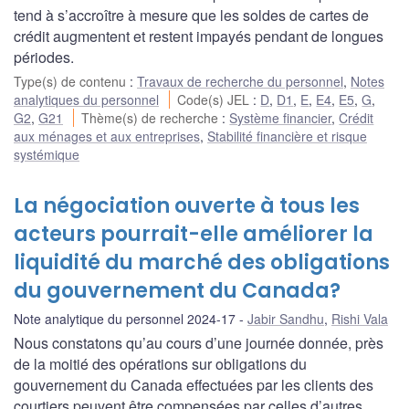
tend à s’accroître à mesure que les soldes de cartes de
crédit augmentent et restent impayés pendant de longues
périodes.
Type(s) de contenu
:
Travaux de recherche du personnel
,
Notes
analytiques du personnel
Code(s) JEL
:
D
,
D1
,
E
,
E4
,
E5
,
G
,
G2
,
G21
Thème(s) de recherche
:
Système financier
,
Crédit
aux ménages et aux entreprises
,
Stabilité financière et risque
systémique
La négociation ouverte à tous les
acteurs pourrait-elle améliorer la
liquidité du marché des obligations
du gouvernement du Canada?
Note analytique du personnel 2024-17
Jabir Sandhu
,
Rishi Vala
Nous constatons qu’au cours d’une journée donnée, près
de la moitié des opérations sur obligations du
gouvernement du Canada effectuées par les clients des
courtiers peuvent être compensées par celles d’autres