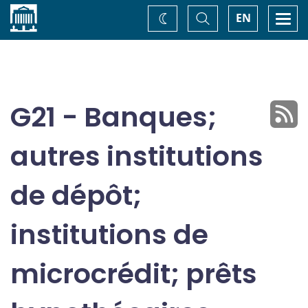
Accueil
Basculer
Togg
EN
Changez
la
navi
recherche
de
thème
G21 - Banques;
autres institutions
de dépôt;
institutions de
microcrédit; prêts