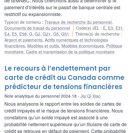
de la MNBC. Nous cherchons aussi à déterminer si le
paiement d’intérêts sur le passif de banque centrale est
restrictif ou expansionniste.
Type(s) de contenu
:
Travaux de recherche du personnel
,
Documents de travail du personnel
Code(s) JEL
:
E
,
E3
,
E31
,
E4
,
E5
,
E58
,
G
,
G2
,
G21
,
G5
,
G51
Thème(s) de recherche
:
Argent et paiements
,
Actifs numériques et technologies
financières
,
Modèles et outils
,
Modèles économiques
,
Politique
monétaire
,
Cadre et transmission de la politique monétaire
Le recours à l’endettement par
carte de crédit au Canada comme
prédicteur de tensions financières
Note analytique du personnel 2024-18
Jia Qi Xiao
Nous analysons le rapport entre les soldes de cartes de
crédit impayés et le risque de tensions financières. Nous
constatons qu’un solde impayé est associé à une
probabilité nettement supérieure qu’un titulaire de carte de
crédit se retrouve en défaut de paiement. Cette probabilité