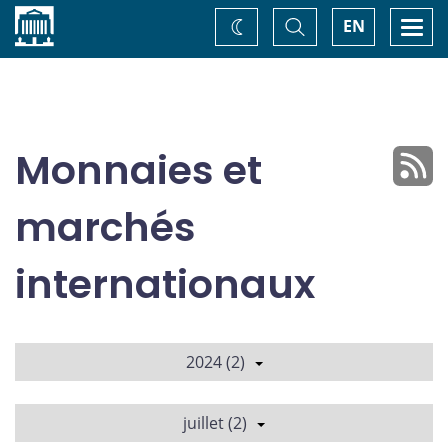
Accueil
Basculer
Togg
EN
Changez
la
navi
recherche
de
thème
Monnaies et
marchés
internationaux
2024 (2)
juillet (2)