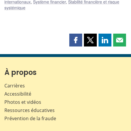
internationaux
,
Système financier
,
Stabilité financière et risque
systémique
Partager
Partager
Partager
Part
cette
cette
cette
cette
page
page
page
page
sur
sur
sur
par
Facebook
X
LinkedIn
courr
À propos
Carrières
Accessibilité
Photos et vidéos
Ressources éducatives
Prévention de la fraude