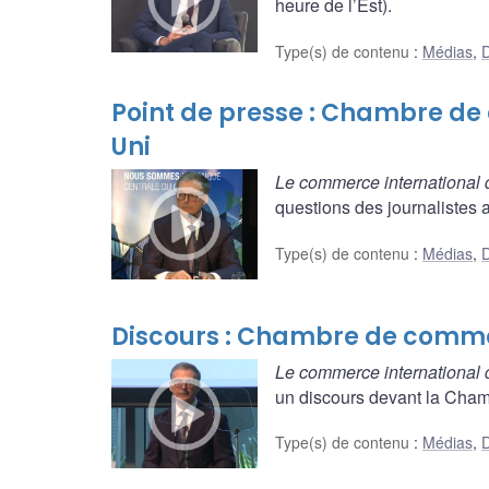
heure de l’Est).
Type(s) de contenu
:
Médias
,
D
Point de presse : Chambre
Uni
Le commerce international 
questions des journalistes a
Type(s) de contenu
:
Médias
,
D
Discours : Chambre de com
Le commerce international 
un discours devant la Cha
Type(s) de contenu
:
Médias
,
D