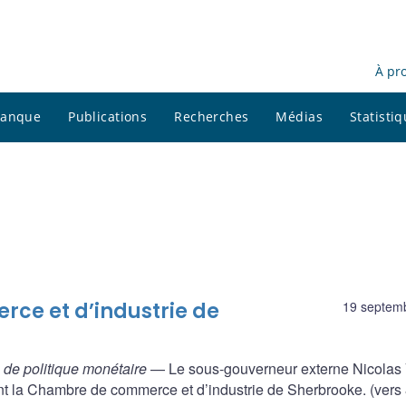
À pr
 banque
Publications
Recherches
Médias
Statisti
ce et d’industrie de
19 septem
s de politique monétaire
— Le sous-gouverneur externe Nicolas 
t la Chambre de commerce et d’industrie de Sherbrooke. (vers 