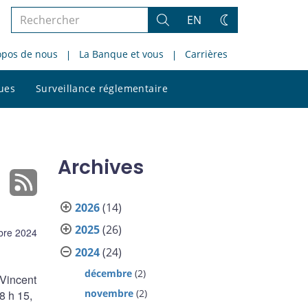
Rechercher
EN
Rechercher
Changez
dans
de
opos de nous
La Banque et vous
Carrières
le
thème
site
Rechercher
ques
Surveillance réglementaire
dans
le
site
Archives
2026
(14)
2025
(26)
bre 2024
2024
(24)
décembre
(2)
Vincent
novembre
(2)
8 h 15,