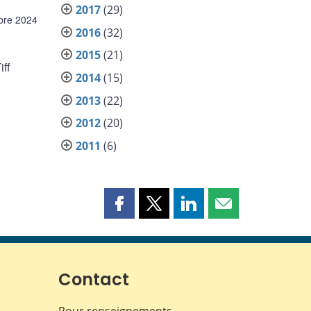
2017
(29)
bre 2024
2016
(32)
2015
(21)
ff
2014
(15)
2013
(22)
2012
(20)
2011
(6)
Partager
Partager
Partager
Partager
cette
cette
cette
cette
page
page
page
page
sur
sur
sur
par
Facebook
X
LinkedIn
courriel
Contact