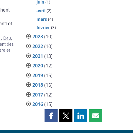
juin
(1)
chent
avril
(2)
mars
(4)
nti et
février
(3)
2023
(10)
4
,
D43
,
ent des
2022
(10)
ère et
2021
(13)
2020
(12)
2019
(15)
2018
(16)
2017
(12)
2016
(15)
Partager
Partager
Partager
Partager
cette
cette
cette
cette
page
page
page
page