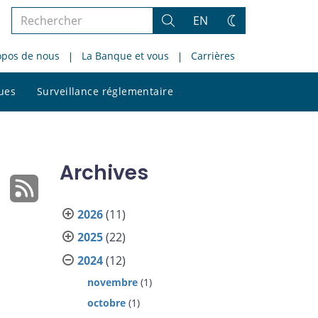
Rechercher
EN
Rechercher
Changez
dans
de
opos de nous
La Banque et vous
Carrières
le
thème
site
Rechercher
ques
Surveillance réglementaire
dans
le
site
Archives
2026
(11)
2025
(22)
2024
(12)
novembre
(1)
octobre
(1)