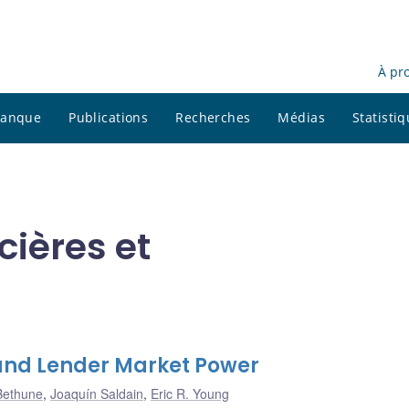
À pr
 banque
Publications
Recherches
Médias
Statisti
cières et
and Lender Market Power
Bethune
,
Joaquín Saldain
,
Eric R. Young