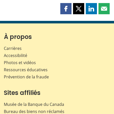
Partager
Partager
Partager
Part
cette
cette
cette
cette
page
page
page
page
sur
sur
sur
par
Facebook
X
LinkedIn
courr
À propos
Carrières
Accessibilité
Photos et vidéos
Ressources éducatives
Prévention de la fraude
Sites affiliés
Musée de la Banque du Canada
Bureau des biens non réclamés