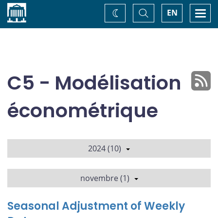
Accueil
Basculer
Togg
EN
Changez
la
navi
recherche
de
thème
C5 - Modélisation
économétrique
2024 (10)
novembre (1)
Seasonal Adjustment of Weekly