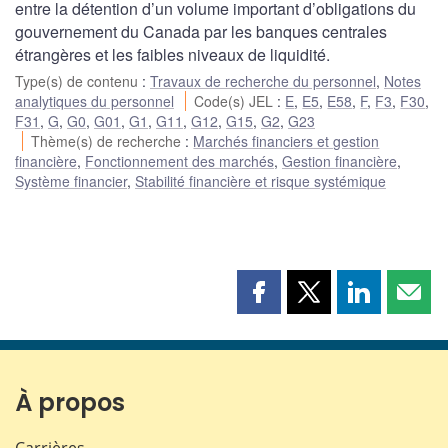
entre la détention d’un volume important d’obligations du
gouvernement du Canada par les banques centrales
étrangères et les faibles niveaux de liquidité.
Type(s) de contenu
:
Travaux de recherche du personnel
,
Notes
analytiques du personnel
Code(s) JEL
:
E
,
E5
,
E58
,
F
,
F3
,
F30
,
F31
,
G
,
G0
,
G01
,
G1
,
G11
,
G12
,
G15
,
G2
,
G23
Thème(s) de recherche
:
Marchés financiers et gestion
financière
,
Fonctionnement des marchés
,
Gestion financière
,
Système financier
,
Stabilité financière et risque systémique
Partager
Partager
Partager
Part
cette
cette
cette
cette
page
page
page
page
sur
sur
sur
par
Facebook
X
LinkedIn
courr
À propos
Carrières