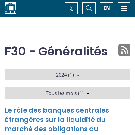
Accueil
Basculer
Togg
EN
Changez
la
navi
recherche
de
thème
F30 - Généralités
2024 (1)
Tous les mois (1)
Le rôle des banques centrales
étrangères sur la liquidité du
marché des obligations du