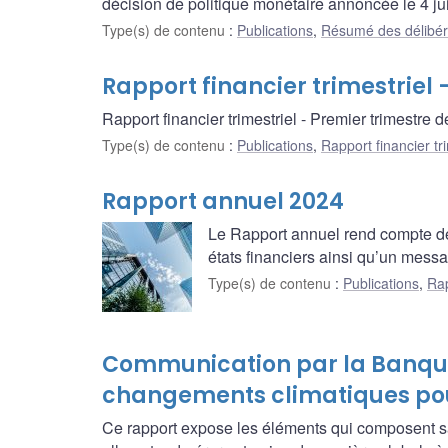
décision de politique monétaire annoncée le 4 ju
Type(s) de contenu
:
Publications
,
Résumé des délibér
Rapport financier trimestriel 
Rapport financier trimestriel - Premier trimestre 
Type(s) de contenu
:
Publications
,
Rapport financier tri
Rapport annuel 2024
Le Rapport annuel rend compte des
états financiers ainsi qu’un mess
Type(s) de contenu
:
Publications
,
Rap
Communication par la Banque
changements climatiques po
Ce rapport expose les éléments qui composent s