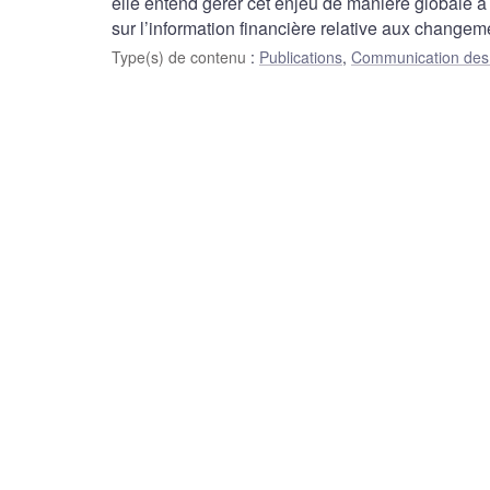
elle entend gérer cet enjeu de manière globale 
sur l’information financière relative aux changeme
Type(s) de contenu
:
Publications
,
Communication des 