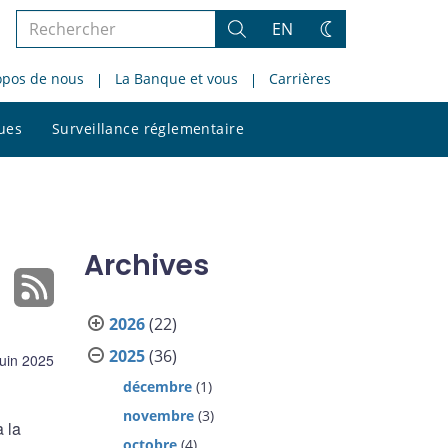
Rechercher
EN
Rechercher
Changez
dans
de
opos de nous
La Banque et vous
Carrières
le
thème
site
Rechercher
ques
Surveillance réglementaire
dans
le
site
Archives
2026
(22)
2025
(36)
juin 2025
décembre
(1)
novembre
(3)
 la
octobre
(4)