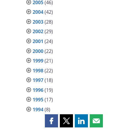
2005
(46)
2004
(42)
2003
(28)
2002
(29)
2001
(24)
2000
(22)
1999
(21)
1998
(22)
1997
(18)
1996
(19)
1995
(17)
1994
(8)
Partager
Partager
Partager
Partager
cette
cette
cette
cette