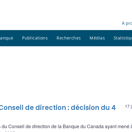
À pr
 banque
Publications
Recherches
Médias
Statisti
onseil de direction : décision du 4
17 
s du Conseil de direction de la Banque du Canada ayant mené à