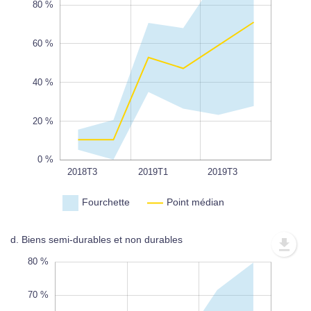
80 %
100 %
60 %
L
100%
40 %
20 %
0 %
2019T2
2018T4
2019T4
2020T1
2020T2
2018T3
L
2019T1
2019T3
Fourchette
Point médian
d. Biens semi-durables et non durables
0 %
0 %
0 %
80 %
70 %