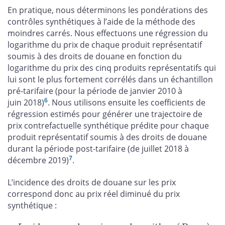
En pratique, nous déterminons les pondérations des
contrôles synthétiques à l’aide de la méthode des
moindres carrés. Nous effectuons une régression du
logarithme du prix de chaque produit représentatif
soumis à des droits de douane en fonction du
logarithme du prix des cinq produits représentatifs qui
lui sont le plus fortement corrélés dans un échantillon
pré-tarifaire (pour la période de janvier 2010 à
6
juin 2018)
. Nous utilisons ensuite les coefficients de
régression estimés pour générer une trajectoire de
prix contrefactuelle synthétique prédite pour chaque
produit représentatif soumis à des droits de douane
durant la période post-tarifaire (de juillet 2018 à
7
décembre 2019)
.
L’incidence des droits de douane sur les prix
correspond donc au prix réel diminué du prix
synthétique :
I
n
c
i
d
e
n
c
e
s
u
r
l
e
s
p
r
i
x
i
,
t
=
l
o
g
a
r
i
t
h
m
e
(
P
r
é
e
l
i
,
t
)