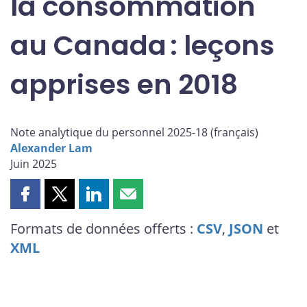
la consommation
au Canada : leçons
apprises en 2018
Note analytique du personnel 2025-18 (
français
)
Alexander Lam
Juin 2025
Partager
Partager
Partager
Partager
cette
cette
cette
cette
Formats de données offerts :
CSV
,
JSON
et
page
page
page
page
XML
sur
sur
sur
par
Facebook
X
LinkedIn
courriel