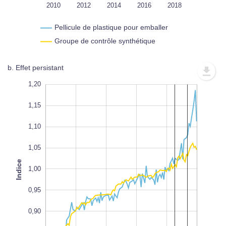
2020
2022
2010
2012
2014
L
2016
2018
Pellicule de plastique pour emballer
Groupe de contrôle synthétique
b. Effet persistant
0,70
1,25
0,75
1,20
1,15
1,10
1,05
Indice
0,80
1,00
L
100%
0,95
0,90