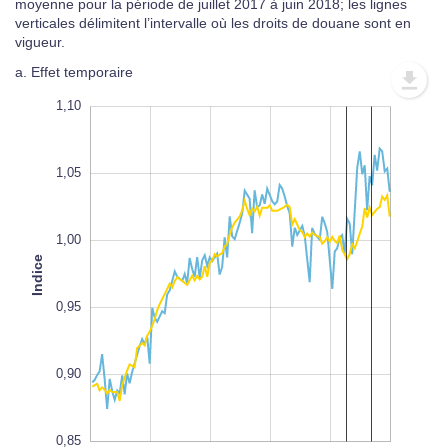
moyenne pour la période de juillet 2017 à juin 2018; les lignes
verticales délimitent l’intervalle où les droits de douane sont en
vigueur.
a. Effet temporaire
0,75
1,15
0,80
1,10
1,05
1,00
Indice
0,85
L
100%
0,95
0,90
0,85