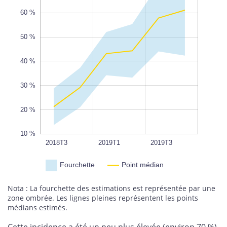
60 %
50 %
10 %
L
100%
40 %
30 %
20 %
10 %
2019T2
2018T4
2019T4
2020T1
2020T2
2018T3
L
2019T1
2019T3
Fourchette
Point médian
Nota : La fourchette des estimations est représentée par une
zone ombrée. Les lignes pleines représentent les points
médians estimés.
Cette incidence a été un peu plus élevée (environ 70 %)