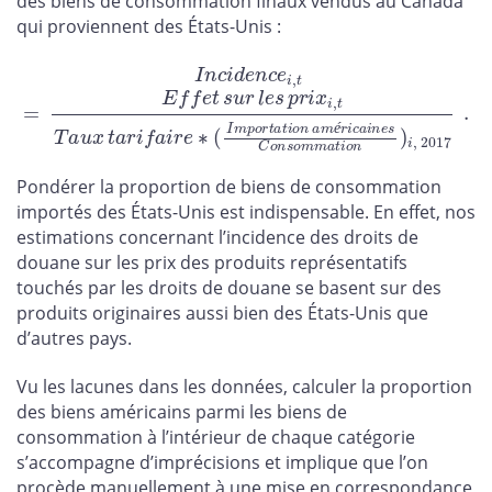
des biens de consommation finaux vendus au Canada
qui proviennent des États-Unis :
I
n
c
i
d
e
n
c
e
i
,
t
=
E
f
f
e
t
s
u
r
l
e
s
p
r
i
x
i
,
t
T
a
u
x
t
a
r
i
f
a
i
r
e
∗
(
I
m
p
o
r
t
a
t
i
o
n
a
.
m
é
Pondérer la proportion de biens de consommation
importés des États-Unis est indispensable. En effet, nos
estimations concernant l’incidence des droits de
douane sur les prix des produits représentatifs
touchés par les droits de douane se basent sur des
produits originaires aussi bien des États-Unis que
d’autres pays.
Vu les lacunes dans les données, calculer la proportion
des biens américains parmi les biens de
consommation à l’intérieur de chaque catégorie
s’accompagne d’imprécisions et implique que l’on
procède manuellement à une mise en correspondance