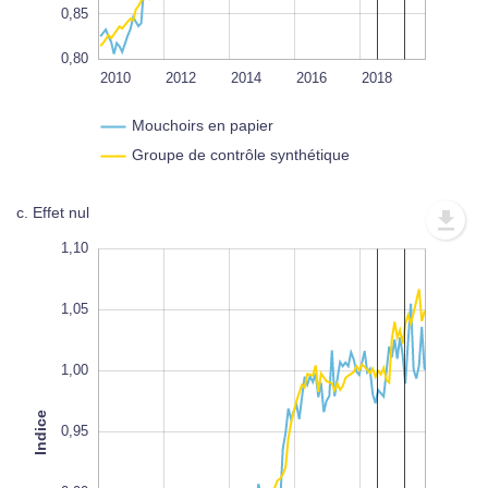
0,85
0,80
2020
2022
2010
2012
2014
L
2016
2018
Mouchoirs en papier
Groupe de contrôle synthétique
c. Effet nul
0,70
1,15
0,75
1,10
1,05
1,00
Indice
0,80
0,95
L
100%