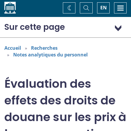
Accueil
Basculer
Togg
EN
Changez
la
navi
recherche
de
thème
Sur cette page
Introduction
Données et méthodologie
Accueil
Recherches
Notes analytiques du personnel
Résultats : effets sur les prix
Résultats : évaluation de l’incidence des droits de douane
Conclusion
Évaluation des
Annexe
Références
effets des droits de
Notes
Avis d’exonération de responsabilité
douane sur les prix à