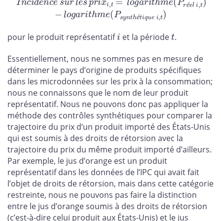
−
l
o
g
a
r
i
t
h
m
e
(
P
s
y
n
t
h
é
t
i
q
u
e
i
,
t
)
é
é
i
t
pour le produit représentatif
et la période
.
Essentiellement, nous ne sommes pas en mesure de
déterminer le pays d’origine de produits spécifiques
dans les microdonnées sur les prix à la consommation;
nous ne connaissons que le nom de leur produit
représentatif. Nous ne pouvons donc pas appliquer la
méthode des contrôles synthétiques pour comparer la
trajectoire du prix d’un produit importé des États-Unis
qui est soumis à des droits de rétorsion avec la
trajectoire du prix du même produit importé d’ailleurs.
Par exemple, le jus d’orange est un produit
représentatif dans les données de l’IPC qui avait fait
l’objet de droits de rétorsion, mais dans cette catégorie
restreinte, nous ne pouvons pas faire la distinction
entre le jus d’orange soumis à des droits de rétorsion
(c’est-à-dire celui produit aux États-Unis) et le jus