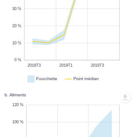
10 %
30 %
L
100%
20 %
10 %
0 %
2019T2
2018T4
2019T4
2020T1
2020T2
2018T3
L
2019T1
2019T3
Fourchette
Point médian
b. Aliments
0 %
0 %
0 %
120 %
100 %