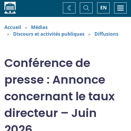
Accueil
Basculer
Togg
EN
Changez
la
navi
recherche
de
thème
Accueil
Médias
Discours et activités publiques
Diffusions
Conférence de
presse : Annonce
concernant le taux
directeur – Juin
2026