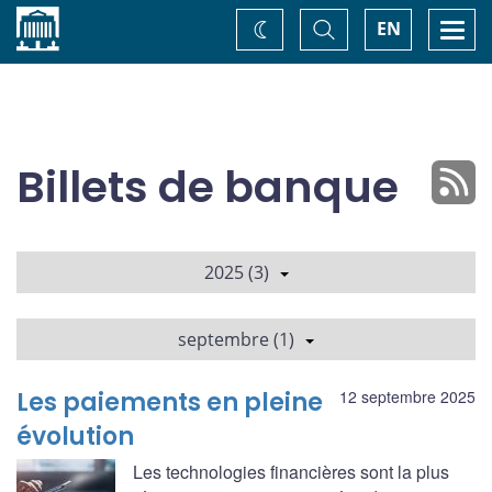
Accueil
Basculer
Togg
EN
Changez
la
navi
recherche
de
thème
Billets de banque
2025 (3)
septembre (1)
Les paiements en pleine
12 septembre 2025
évolution
Les technologies financières sont la plus