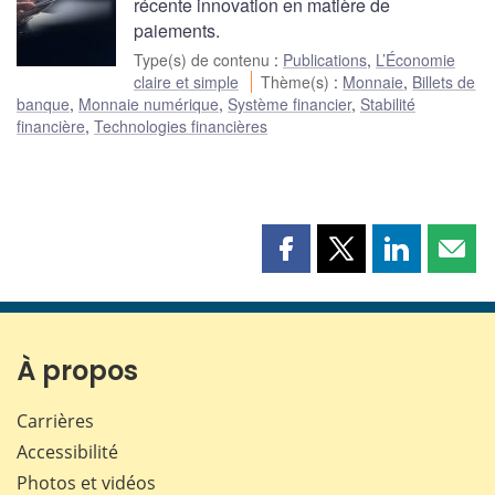
récente innovation en matière de
paiements.
Type(s) de contenu
:
Publications
,
L’Économie
claire et simple
Thème(s)
:
Monnaie
,
Billets de
banque
,
Monnaie numérique
,
Système financier
,
Stabilité
financière
,
Technologies financières
Partager
Partager
Partager
Part
cette
cette
cette
cette
page
page
page
page
sur
sur
sur
par
Facebook
X
LinkedIn
courr
À propos
Carrières
Accessibilité
Photos et vidéos