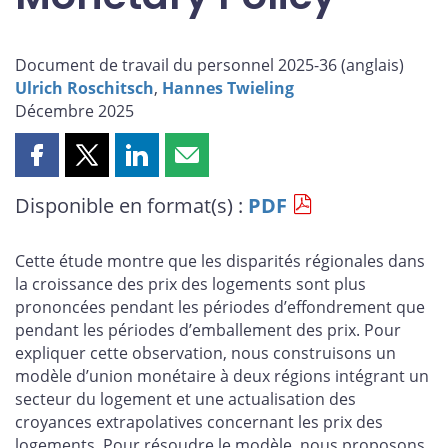
Document de travail du personnel 2025-36 (
anglais
)
Ulrich Roschitsch
,
Hannes Twieling
Décembre 2025
Partager
Partager
Partager
Partager
cette
cette
cette
cette
Disponible en format(s) :
PDF
page
page
page
page
sur
sur
sur
par
Facebook
X
LinkedIn
courriel
Cette étude montre que les disparités régionales dans
la croissance des prix des logements sont plus
prononcées pendant les périodes d’effondrement que
pendant les périodes d’emballement des prix. Pour
expliquer cette observation, nous construisons un
modèle d’union monétaire à deux régions intégrant un
secteur du logement et une actualisation des
croyances extrapolatives concernant les prix des
logements. Pour résoudre le modèle, nous proposons