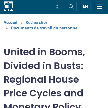
Accueil
Basculer
Togg
EN
Changez
la
navi
recherche
de
thème
Accueil
Recherches
Documents de travail du personnel
United in Booms,
Divided in Busts:
Regional House
Price Cycles and
Monetary Policy