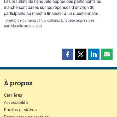
Les résultats de l’enquête auprès des participants au
marché sont basés sur les réponses d’environ 30
participants au marché financier à un questionnaire.
Type(s) de contenu
:
Publications
,
Enquête auprès des
participants au marché
Partager
Partager
Partager
Part
cette
cette
cette
cette
page
page
page
page
sur
sur
sur
par
Facebook
X
LinkedIn
courr
À propos
Carrières
Accessibilité
Photos et vidéos
Ressources éducatives