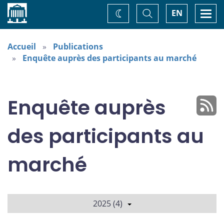
Accueil
Basculer
Togg
EN
Changez
la
navi
recherche
de
thème
Accueil
Publications
Enquête auprès des participants au marché
Enquête auprès
des participants au
marché
2025 (4)