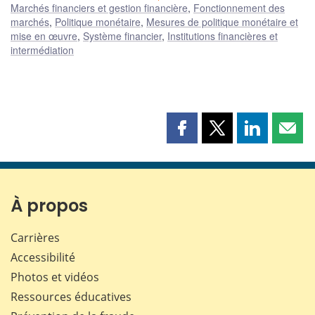
Marchés financiers et gestion financière
,
Fonctionnement des
marchés
,
Politique monétaire
,
Mesures de politique monétaire et
mise en œuvre
,
Système financier
,
Institutions financières et
intermédiation
Partager
Partager
Partager
Part
cette
cette
cette
cette
page
page
page
page
sur
sur
sur
par
Facebook
X
LinkedIn
courr
À propos
Carrières
Accessibilité
Photos et vidéos
Ressources éducatives