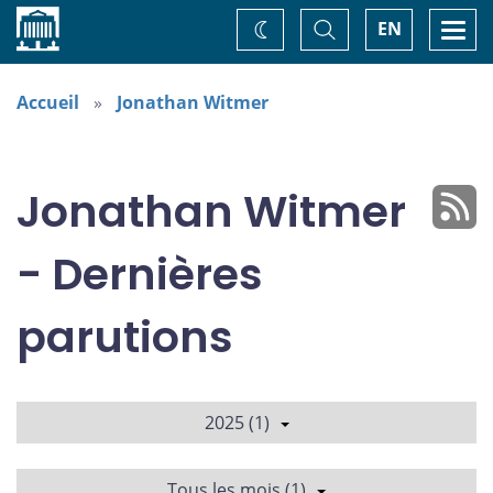
Accueil
Basculer
Togg
EN
Changez
la
navi
recherche
de
thème
Accueil
Jonathan Witmer
Jonathan Witmer
- Dernières
parutions
2025 (1)
Tous les mois (1)