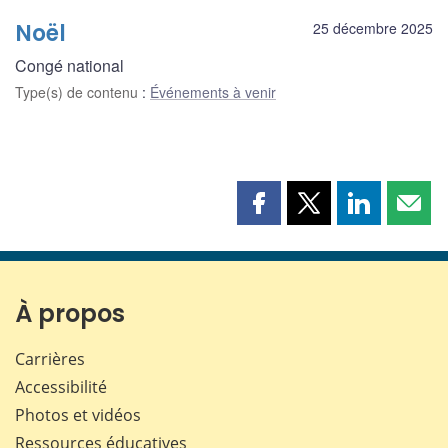
Noël
25 décembre 2025
Congé national
Type(s) de contenu
:
Événements à venir
Partager
Partager
Partager
Part
cette
cette
cette
cette
page
page
page
page
sur
sur
sur
par
Facebook
X
LinkedIn
courr
À propos
Carrières
Accessibilité
Photos et vidéos
Ressources éducatives