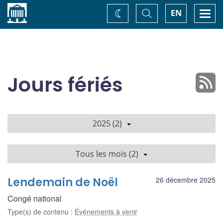
Accueil
Basculer
Togg
EN
Changez
la
navi
recherche
de
thème
Jours fériés
2025 (2)
Tous les mois (2)
Lendemain de Noël
26 décembre 2025
Congé national
Type(s) de contenu
:
Événements à venir