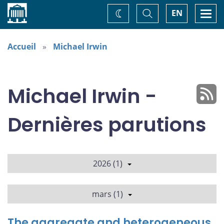
Accueil
Basculer
Togg
EN
Changez
la
navi
recherche
de
thème
Accueil
Michael Irwin
Michael Irwin -
Dernières parutions
2026 (1)
mars (1)
The aggregate and heterogeneous