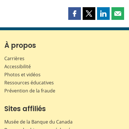
Partager
Partager
Partager
Part
cette
cette
cette
cette
page
page
page
page
sur
sur
sur
par
Facebook
X
LinkedIn
courr
À propos
Carrières
Accessibilité
Photos et vidéos
Ressources éducatives
Prévention de la fraude
Sites affiliés
Musée de la Banque du Canada