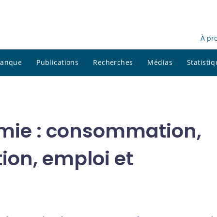
À pr
 banque
Publications
Recherches
Médias
Statisti
mie : consommation,
ion, emploi et