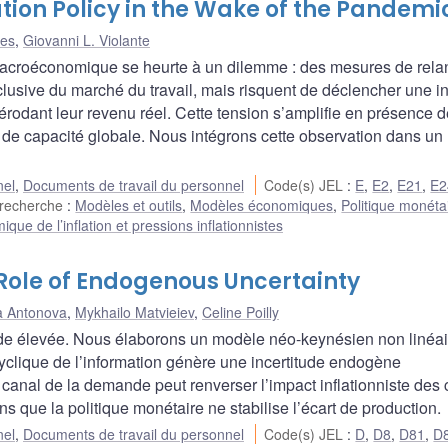
zation Policy in the Wake of the Pandemi
ves
,
Giovanni L. Violante
 macroéconomique se heurte à un dilemme : des mesures de rela
lusive du marché du travail, mais risquent de déclencher une in
n érodant leur revenu réel. Cette tension s’amplifie en présence d
es de capacité globale. Nous intégrons cette observation dans u
nel
,
Documents de travail du personnel
Code(s) JEL
:
E
,
E2
,
E21
,
E2
 recherche
:
Modèles et outils
,
Modèles économiques
,
Politique monéta
que de l’inflation et pressions inflationnistes
 Role of Endogenous Uncertainty
a Antonova
,
Mykhailo Matvieiev
,
Celine Poilly
tude élevée. Nous élaborons un modèle néo-keynésien non linéai
cyclique de l’information génère une incertitude endogène
canal de la demande peut renverser l’impact inflationniste des
ins que la politique monétaire ne stabilise l’écart de production.
nel
,
Documents de travail du personnel
Code(s) JEL
:
D
,
D8
,
D81
,
D