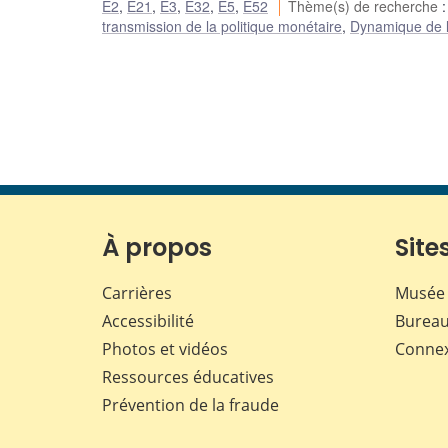
E2
,
E21
,
E3
,
E32
,
E5
,
E52
Thème(s) de recherche
transmission de la politique monétaire
,
Dynamique de l’i
À propos
Sites
Carrières
Musée 
Accessibilité
Bureau
Photos et vidéos
Conne
Ressources éducatives
Prévention de la fraude