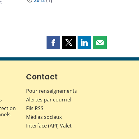
2012
(1)
t
Partager
Partager
Partager
Partager
cette
cette
cette
cette
page
page
page
page
sur
sur
sur
par
Facebook
X
LinkedIn
courriel
Contact
Pour renseignements
s
Alertes par courriel
tection
Fils RSS
nnels
Médias sociaux
Interface (API) Valet