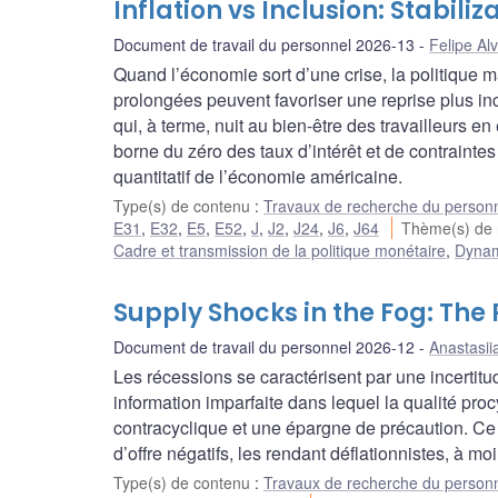
Inflation vs Inclusion: Stabili
Document de travail du personnel 2026-13
Felipe Al
Quand l’économie sort d’une crise, la politique
prolongées peuvent favoriser une reprise plus inc
qui, à terme, nuit au bien-être des travailleurs e
borne du zéro des taux d’intérêt et de contraint
quantitatif de l’économie américaine.
Type(s) de contenu
:
Travaux de recherche du person
E31
,
E32
,
E5
,
E52
,
J
,
J2
,
J24
,
J6
,
J64
Thème(s) de
Cadre et transmission de la politique monétaire
,
Dynami
Supply Shocks in the Fog: The
Document de travail du personnel 2026-12
Anastasii
Les récessions se caractérisent par une incerti
information imparfaite dans lequel la qualité pro
contracyclique et une épargne de précaution. Ce 
d’offre négatifs, les rendant déflationnistes, à mo
Type(s) de contenu
:
Travaux de recherche du person