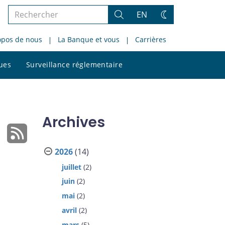
Rechercher
EN
Rechercher
Changez
dans
de
opos de nous
La Banque et vous
Carrières
le
thème
site
Rechercher
ques
Surveillance réglementaire
dans
le
site
Archives
2026
(14)
juillet
(2)
juin
(2)
mai
(2)
avril
(2)
mars
(5)