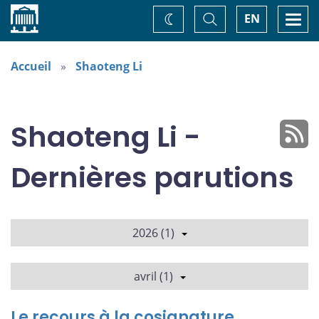
Accueil
Basculer
Togg
EN
Changez
la
navi
recherche
de
thème
Accueil
Shaoteng Li
Shaoteng Li -
Dernières parutions
2026 (1)
avril (1)
Le recours à la cosignature