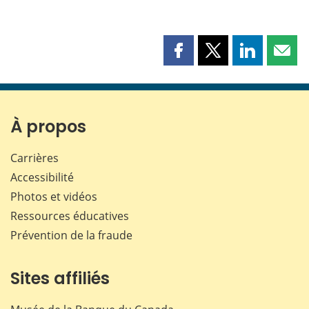
Partager
Partager
Partager
Part
cette
cette
cette
cette
page
page
page
page
sur
sur
sur
par
Facebook
X
LinkedIn
courr
À propos
Carrières
Accessibilité
Photos et vidéos
Ressources éducatives
Prévention de la fraude
Sites affiliés