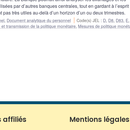
sées par d’autres banques centrales, tout en gardant à l’esprit
 pas très utiles au-delà d’un horizon d’un ou deux trimestres.
nel
,
Document analytique du personnel
Code(s) JEL
:
D
,
D8
,
D83
,
E
 et transmission de la politique monétaire
,
Mesures de politique monéta
 affiliés
Mentions légales