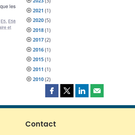
2023
(3)
 que les
2021
(1)
2020
(5)
,
E5
,
E58
ire et
2018
(1)
2017
(2)
2016
(1)
2015
(1)
2011
(1)
2010
(2)
Partager
Partager
Partager
Partager
cette
cette
cette
cette
page
page
page
page
sur
sur
sur
par
Facebook
X
LinkedIn
courriel
Contact