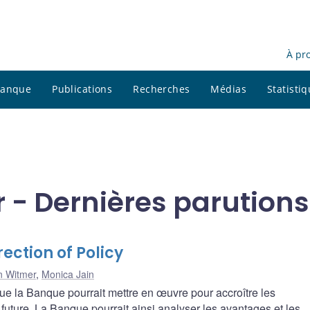
À pr
 banque
Publications
Recherches
Médias
Statisti
- Dernières parutions
ction of Policy
n Witmer
,
Monica Jain
e la Banque pourrait mettre en œuvre pour accroître les
future. La Banque pourrait ainsi analyser les avantages et les