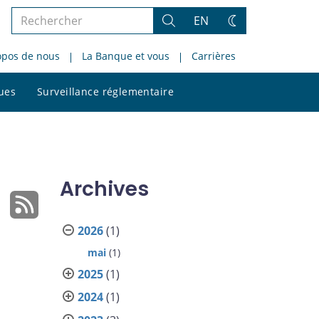
Rechercher
EN
Rechercher
Changez
dans
de
opos de nous
La Banque et vous
Carrières
le
thème
site
Rechercher
ques
Surveillance réglementaire
dans
le
site
Archives
2026
(1)
mai
(1)
2025
(1)
2024
(1)