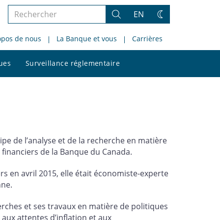
Rechercher
EN
Rechercher
Changez
dans
de
opos de nous
La Banque et vous
Carrières
le
thème
site
Rechercher
ques
Surveillance réglementaire
dans
le
site
ipe de l’analyse et de la recherche en matière
financiers de la Banque du Canada.
s en avril 2015, elle était économiste-experte
nne.
rches et ses travaux en matière de politiques
, aux attentes d’inflation et aux