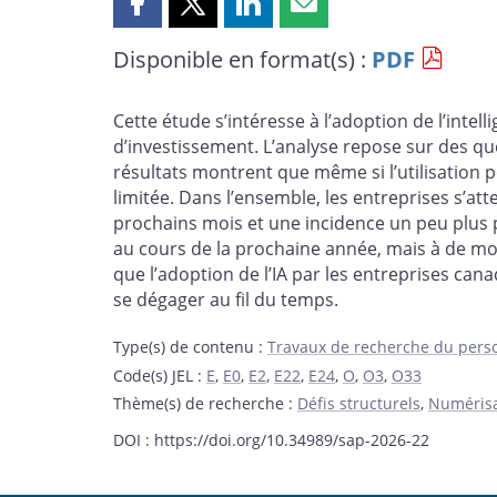
Partager
Partager
Partager
Partager
cette
cette
cette
cette
Disponible en format(s) :
PDF
page
page
page
page
sur
sur
sur
par
Facebook
X
LinkedIn
courriel
Cette étude s’intéresse à l’adoption de l’intell
d’investissement. L’analyse repose sur des qu
résultats montrent que même si l’utilisation p
limitée. Dans l’ensemble, les entreprises s’at
prochains mois et une incidence un peu plus pos
au cours de la prochaine année, mais à de mod
que l’adoption de l’IA par les entreprises c
se dégager au fil du temps.
Type(s) de contenu
:
Travaux de recherche du pers
Code(s) JEL
:
E
,
E0
,
E2
,
E22
,
E24
,
O
,
O3
,
O33
Thème(s) de recherche
:
Défis structurels
,
Numérisa
DOI : https://doi.org/10.34989/sap-2026-22