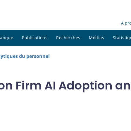
À pr
 banque
Publications
Recherches
Médias
Statisti
ytiques du personnel
n Firm AI Adoption and