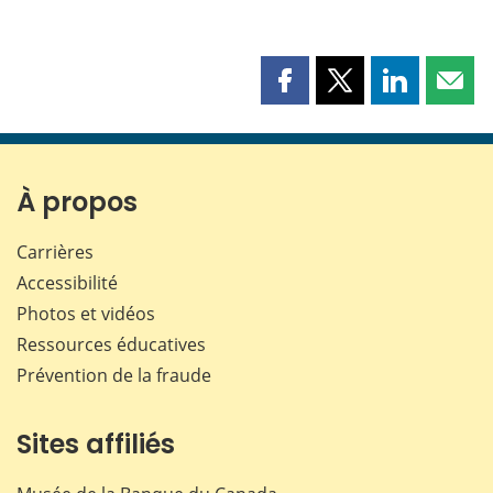
Partager
Partager
Partager
Part
cette
cette
cette
cette
page
page
page
page
sur
sur
sur
par
Facebook
X
LinkedIn
courr
À propos
Carrières
Accessibilité
Photos et vidéos
Ressources éducatives
Prévention de la fraude
Sites affiliés