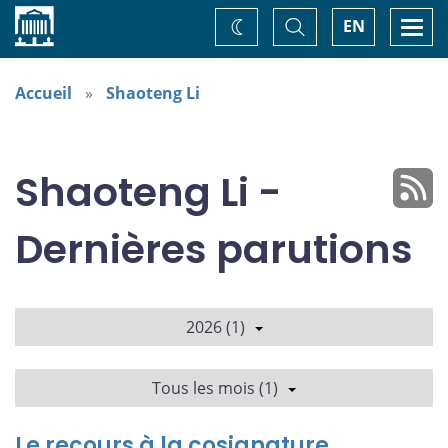
Accueil
Basculer
Togg
EN
Changez
la
navi
recherche
de
thème
Accueil
Shaoteng Li
Shaoteng Li -
Dernières parutions
2026 (1)
Tous les mois (1)
Le recours à la cosignature