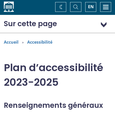
Accueil
Basculer
Togg
EN
Changez
la
navi
recherche
de
thème
Sur cette page
Renseignements généraux
Domaines désignés dans la Loi canadienne sur
Accueil
Accessibilité
l’accessibilité
Consultation : « Rien sur nous sans nous »
Plan d’accessibilité
2023-2025
Renseignements généraux