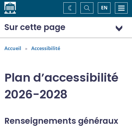
Accueil
Basculer
Togg
EN
Changez
la
navi
recherche
de
thème
Sur cette page
Renseignements généraux
Domaines désignés dans la Loi canadienne sur
Accueil
Accessibilité
l’accessibilité
Consultations
Plan d’accessibilité
2026-2028
Renseignements généraux