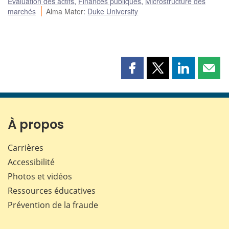
Évaluation des actifs
,
Finances publiques
,
Microstructure des
marchés
Alma Mater
:
Duke University
Partager
Partager
Partager
Part
cette
cette
cette
cette
page
page
page
page
sur
sur
sur
par
Facebook
X
LinkedIn
courr
À propos
Carrières
Accessibilité
Photos et vidéos
Ressources éducatives
Prévention de la fraude