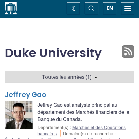
Accueil
Basculer
Togg
EN
Changez
la
navi
recherche
de
thème
Duke University
Toutes les années (1)
Jeffrey Gao
Jeffrey Gao est analyste principal au
département des Marchés financiers de la
Banque du Canada.
Département(s)
:
Marchés et des Opérations
bancaires
Domaine(s) de recherche
: