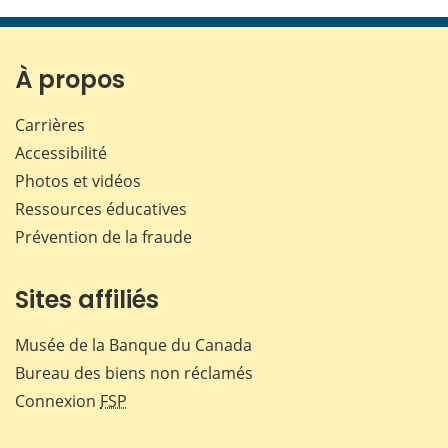
cette
cette
cette
cette
page
page
page
page
sur
sur
sur
par
Facebook
X
LinkedIn
courr
À propos
Carrières
Accessibilité
Photos et vidéos
Ressources éducatives
Prévention de la fraude
Sites affiliés
Musée de la Banque du Canada
Bureau des biens non réclamés
Connexion
FSP