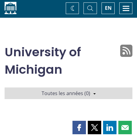
Accueil
Basculer
Togg
EN
Changez
la
navi
recherche
de
thème
University of
Michigan
Toutes les années (0)
Partager
Partager
Partager
Part