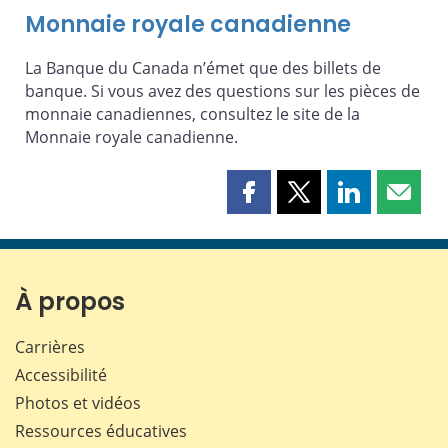
Monnaie royale canadienne
La Banque du Canada n’émet que des billets de
banque. Si vous avez des questions sur les pièces de
monnaie canadiennes, consultez le site de la
Monnaie royale canadienne.
Partager
Partager
Partager
Partag
cette
cette
cette
cette
page
page
page
page
sur
sur
sur
par
Facebook
X
LinkedIn
courri
À propos
Carrières
Accessibilité
Photos et vidéos
Ressources éducatives